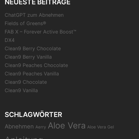
NEUESTE BEITRÄGE
ChatGPT zum Abnehmen
Fields of Greens®
FAB X – Forever Active Boost™
DX4
Clean9 Berry Chocolate
Clean9 Berry Vanilla
Clean9 Peaches Chocolate
Clean9 Peaches Vanilla
Clean9 Chocolate
Clean9 Vanilla
SCHLAGWÖRTER
Aloe Vera
Abnehmen
Aerry
Aloe Vera Gel