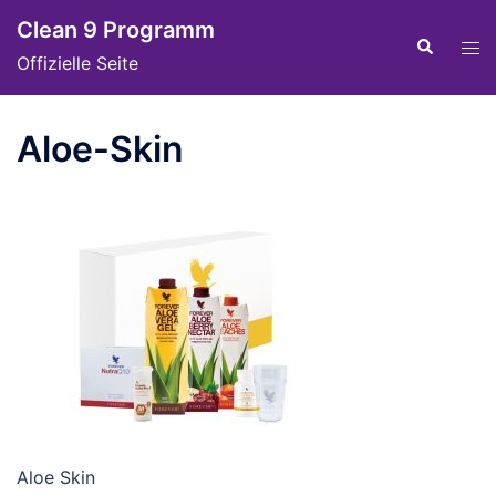
Skip
Clean 9 Programm
to
Tog
Search
Offizielle Seite
content
men
Aloe-Skin
Aloe Skin