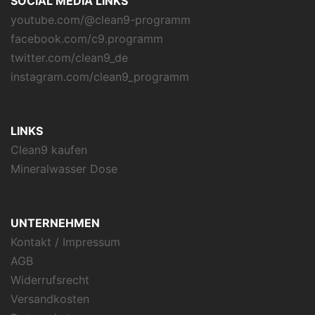
SOCIAL MEDIA LINKS
youtube.com/@clean9-programm
facebook.com/c9.programm
twitter.com/clean9_de
instagram.com/clean9_programm
LINKS
Clean9 kaufen
Mineralwasser Dose
UNTERNEHMEN
Kontakt / Impressum
AGB
Widerrufsrecht
Versandkosten