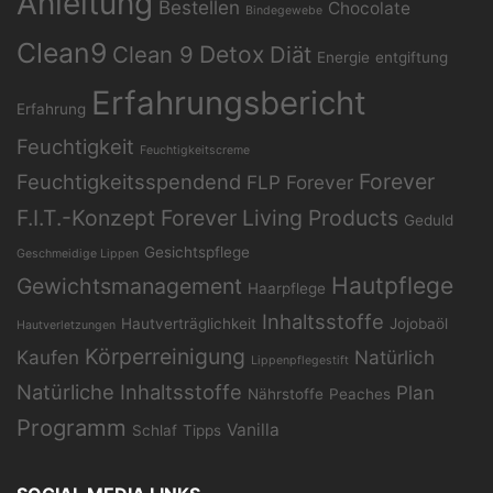
Anleitung
Bestellen
Chocolate
Bindegewebe
Clean9
Clean 9
Detox
Diät
Energie
entgiftung
Erfahrungsbericht
Erfahrung
Feuchtigkeit
Feuchtigkeitscreme
Forever
Feuchtigkeitsspendend
FLP
Forever
F.I.T.-Konzept
Forever Living Products
Geduld
Gesichtspflege
Geschmeidige Lippen
Hautpflege
Gewichtsmanagement
Haarpflege
Inhaltsstoffe
Hautverträglichkeit
Jojobaöl
Hautverletzungen
Körperreinigung
Kaufen
Natürlich
Lippenpflegestift
Natürliche Inhaltsstoffe
Plan
Nährstoffe
Peaches
Programm
Vanilla
Schlaf
Tipps