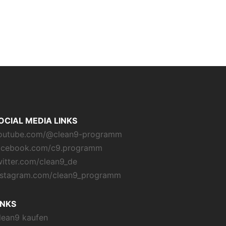
OCIAL MEDIA LINKS
outube.com/@clean9-programm
acebook.com/c9.programm
witter.com/clean9_de
nstagram.com/clean9_programm
INKS
lean9 kaufen