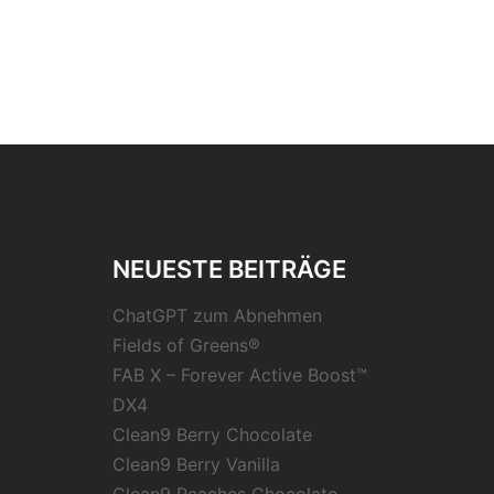
NEUESTE BEITRÄGE
ChatGPT zum Abnehmen
Fields of Greens®
FAB X – Forever Active Boost™
DX4
Clean9 Berry Chocolate
Clean9 Berry Vanilla