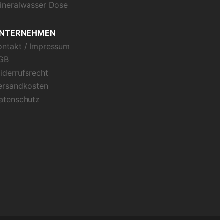
ineralwasser Dose
NTERNEHMEN
ontakt / Impressum
GB
iderrufsrecht
ersandkosten
atenschutz