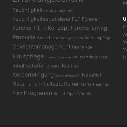
M
Feuchtigkeit
Feuchtigkeitscreme
Feuchtigkeitsspendend
FLP
Forever
U
K
Forever F.I.T.-Konzept
Forever Living
A
Products
Geduld
Gesichtspflege
Geschmeidige Lippen
W
Gewichtsmanagement
Haarpflege
V
Hautpflege
D
Hautverträglichkeit
Hautverletzungen
Inhaltsstoffe
Kaufen
Jojobaöl
Körperreinigung
Natürlich
Lippenpflegestift
Natürliche Inhaltsstoffe
Nährstoffe
Peaches
Programm
Plan
Vanilla
Schlaf
Tipps