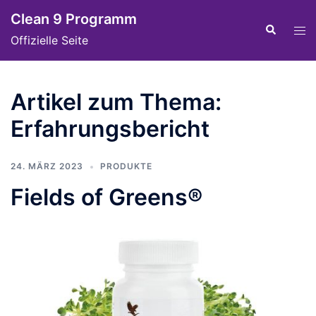
Skip
Clean 9 Programm
to
Tog
Search
Offizielle Seite
content
men
Artikel zum Thema:
Erfahrungsbericht
24. MÄRZ 2023
PRODUKTE
Fields of Greens®