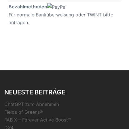
Bezahlmethoden
Für normale Banküberweisung oder TWINT bitte
anfragen.
NEUESTE BEITRÄGE
ChatGPT zum Abnehmen
Fields of Greens®
FAB X – Forever Active Boost™
DX4