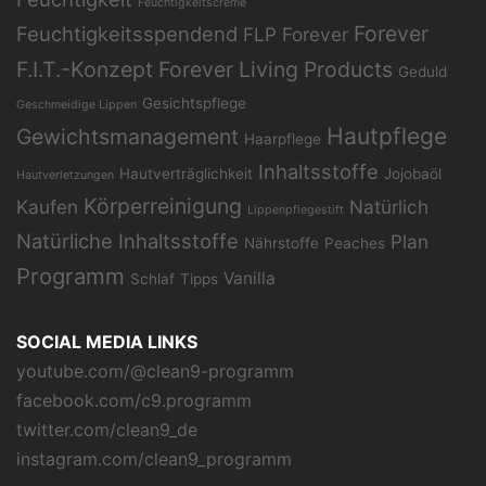
Feuchtigkeitscreme
Forever
Feuchtigkeitsspendend
FLP
Forever
F.I.T.-Konzept
Forever Living Products
Geduld
Gesichtspflege
Geschmeidige Lippen
Hautpflege
Gewichtsmanagement
Haarpflege
Inhaltsstoffe
Hautverträglichkeit
Jojobaöl
Hautverletzungen
Körperreinigung
Kaufen
Natürlich
Lippenpflegestift
Natürliche Inhaltsstoffe
Plan
Nährstoffe
Peaches
Programm
Vanilla
Schlaf
Tipps
SOCIAL MEDIA LINKS
youtube.com/@clean9-programm
facebook.com/c9.programm
twitter.com/clean9_de
instagram.com/clean9_programm