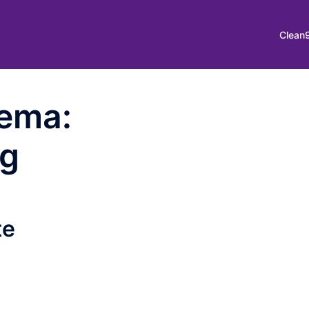
Clean
hema:
ng
te