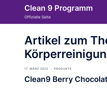
Skip
Clean 9 Programm
to
Offizielle Seite
content
Artikel zum T
Körperreinigu
17. MÄRZ 2023
PRODUKTE
Clean9 Berry Chocola