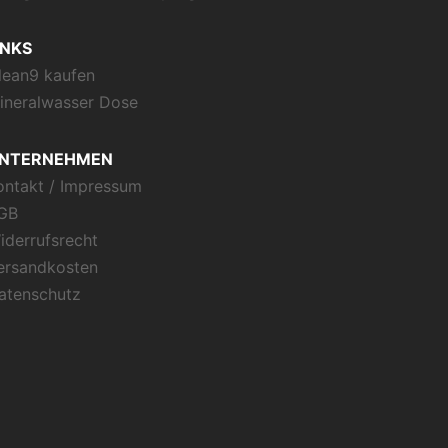
INKS
lean9 kaufen
ineralwasser Dose
NTERNEHMEN
ontakt / Impressum
GB
iderrufsrecht
ersandkosten
atenschutz