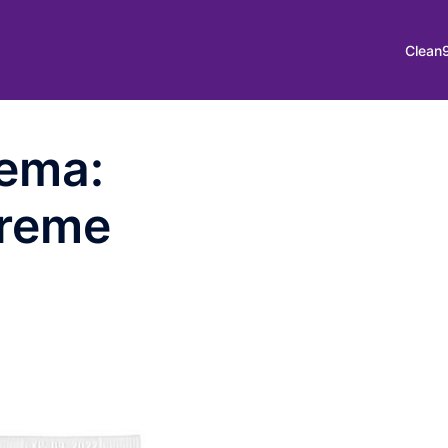
Clean
hema:
creme