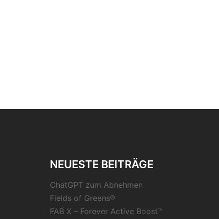
NEUESTE BEITRÄGE
ChatGPT zum Abnehmen
Fields of Greens®
FAB X – Forever Active Boost™