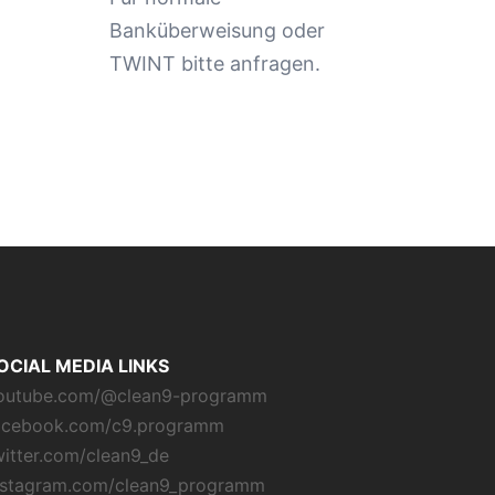
Banküberweisung oder
TWINT bitte anfragen.
OCIAL MEDIA LINKS
outube.com/@clean9-programm
acebook.com/c9.programm
witter.com/clean9_de
nstagram.com/clean9_programm