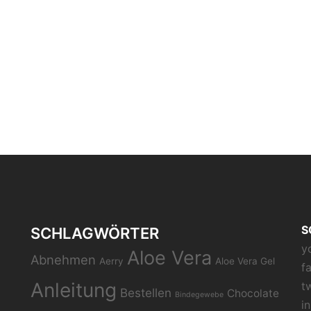
S
SCHLAGWÖRTER
y
Aloe Vera
Abnehmen
Aerry
Aloe Vera Gel
f
Anleitung
t
Bestellen
Chocolate
Bindegewebe
i