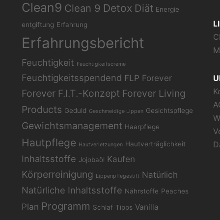
Clean9
Clean 9
Detox
Diät
Energie
L
entgiftung
Erfahrung
C
Erfahrungsbericht
M
Feuchtigkeit
Feuchtigkeitscreme
Feuchtigkeitsspendend
FLP
Forever
U
K
Forever F.I.T.-Konzept
Forever Living
A
Products
Geduld
Gesichtspflege
Geschmeidige Lippen
W
Gewichtsmanagement
Haarpflege
V
Hautpflege
D
Hautverträglichkeit
Hautverletzungen
Inhaltsstoffe
Kaufen
Jojobaöl
Körperreinigung
Natürlich
Lippenpflegestift
Natürliche Inhaltsstoffe
Nährstoffe
Peaches
Programm
Plan
Vanilla
Schlaf
Tipps