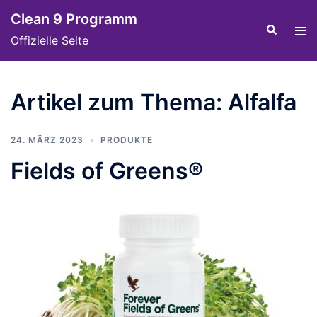
Skip
Clean 9 Programm
to
Tog
Search
Offizielle Seite
content
men
Artikel zum Thema: Alfalfa
24. MÄRZ 2023
PRODUKTE
Fields of Greens®