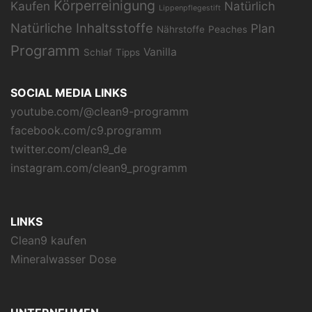
Körperreinigung
Kaufen
Natürlich
Lippenpflegestift
Natürliche Inhaltsstoffe
Plan
Nährstoffe
Peaches
Programm
Vanilla
Schlaf
Tipps
SOCIAL MEDIA LINKS
youtube.com/@clean9-programm
facebook.com/c9.programm
twitter.com/clean9_de
instagram.com/clean9_programm
LINKS
Clean9 kaufen
Mineralwasser Dose