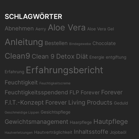
SCHLAGWÖRTER
Aloe Vera
Abnehmen
Aerry
Aloe Vera Gel
Anleitung
Bestellen
Chocolate
Bindegewebe
Clean9
Clean 9
Detox
Diät
Energie
entgiftung
Erfahrungsbericht
Erfahrung
Feuchtigkeit
Feuchtigkeitscreme
Forever
Feuchtigkeitsspendend
FLP
Forever
F.I.T.-Konzept
Forever Living Products
Geduld
Gesichtspflege
Geschmeidige Lippen
Hautpflege
Gewichtsmanagement
Haarpflege
Inhaltsstoffe
Hautverträglichkeit
Jojobaöl
Hautverletzungen