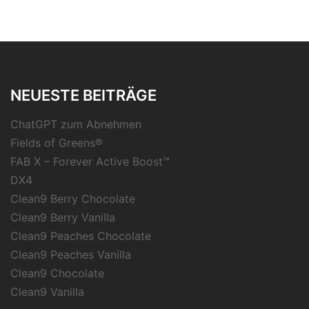
NEUESTE BEITRÄGE
ChatGPT zum Abnehmen
Fields of Greens®
FAB X – Forever Active Boost™
DX4
Clean9 Berry Chocolate
Clean9 Berry Vanilla
Clean9 Peaches Chocolate
Clean9 Peaches Vanilla
Clean9 Chocolate
Clean9 Vanilla