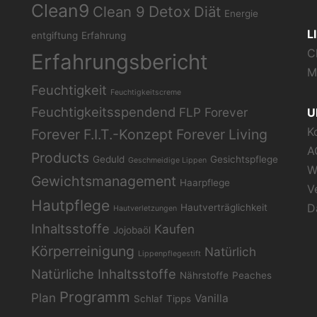
Clean9
Clean 9
Detox
Diät
Energie
L
entgiftung
Erfahrung
C
Erfahrungsbericht
M
Feuchtigkeit
Feuchtigkeitscreme
Feuchtigkeitsspendend
FLP
Forever
U
K
Forever F.I.T.-Konzept
Forever Living
A
Products
Geduld
Gesichtspflege
Geschmeidige Lippen
W
Gewichtsmanagement
Haarpflege
V
Hautpflege
D
Hautverträglichkeit
Hautverletzungen
Inhaltsstoffe
Kaufen
Jojobaöl
Körperreinigung
Natürlich
Lippenpflegestift
Natürliche Inhaltsstoffe
Nährstoffe
Peaches
Programm
Plan
Vanilla
Schlaf
Tipps