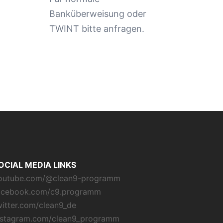
Banküberweisung oder
TWINT bitte anfragen.
OCIAL MEDIA LINKS
outube.com/@clean9-programm
acebook.com/c9.programm
witter.com/clean9_de
nstagram.com/clean9_programm