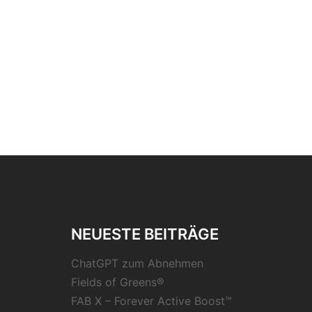
NEUESTE BEITRÄGE
ChatGPT zum Abnehmen
Fields of Greens®
FAB X – Forever Active Boost™