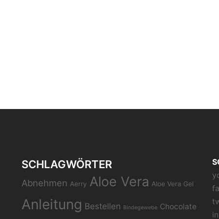
S
SCHLAGWÖRTER
y
Aloe Vera
Abnehmen
Aerry
Aloe Vera Gel
f
Anleitung
t
Bestellen
Chocolate
Bindegewebe
i