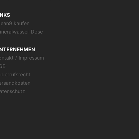
INKS
lean9 kaufen
ineralwasser Dose
NTERNEHMEN
ontakt / Impressum
GB
iderrufsrecht
ersandkosten
atenschutz