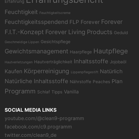
Erfahrung
Feuchtigkeit
Feuchtigkeitscreme
Forever
Feuchtigkeitsspendend
FLP
Forever
F.I.T.-Konzept
Forever Living Products
Geduld
Gesichtspflege
Geschmeidige Lippen
Hautpflege
Gewichtsmanagement
Haarpflege
Inhaltsstoffe
Hautverträglichkeit
Jojobaöl
Hautverletzungen
Körperreinigung
Kaufen
Natürlich
Lippenpflegestift
Natürliche Inhaltsstoffe
Plan
Nährstoffe
Peaches
Programm
Vanilla
Schlaf
Tipps
SOCIAL MEDIA LINKS
youtube.com/@clean9-programm
facebook.com/c9.programm
twitter.com/clean9_de