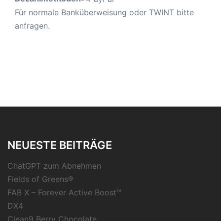
Für normale Banküberweisung oder TWINT bitte
anfragen.
NEUESTE BEITRÄGE
ChatGPT zum Abnehmen
Fields of Greens®
FAB X – Forever Active Boost™
DX4
Clean9 Berry Chocolate