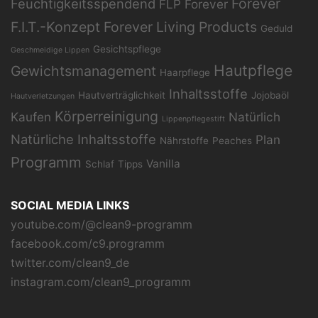
Forever
Feuchtigkeitsspendend
FLP
Forever
F.I.T.-Konzept
Forever Living Products
Geduld
Gesichtspflege
Geschmeidige Lippen
Hautpflege
Gewichtsmanagement
Haarpflege
Inhaltsstoffe
Hautverträglichkeit
Jojobaöl
Hautverletzungen
Körperreinigung
Kaufen
Natürlich
Lippenpflegestift
Natürliche Inhaltsstoffe
Plan
Nährstoffe
Peaches
Programm
Vanilla
Schlaf
Tipps
SOCIAL MEDIA LINKS
youtube.com/@clean9-programm
facebook.com/c9.programm
twitter.com/clean9_de
instagram.com/clean9_programm