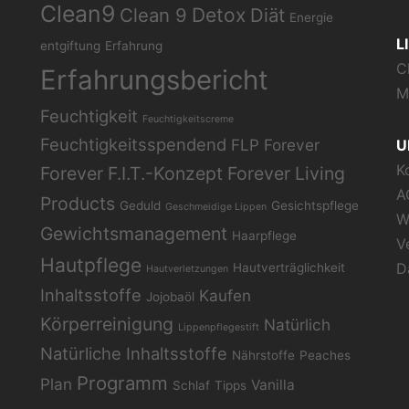
Clean9
Clean 9
Detox
Diät
Energie
L
entgiftung
Erfahrung
C
Erfahrungsbericht
M
Feuchtigkeit
Feuchtigkeitscreme
Feuchtigkeitsspendend
FLP
Forever
U
K
Forever F.I.T.-Konzept
Forever Living
A
Products
Geduld
Gesichtspflege
Geschmeidige Lippen
W
Gewichtsmanagement
Haarpflege
V
Hautpflege
D
Hautverträglichkeit
Hautverletzungen
Inhaltsstoffe
Kaufen
Jojobaöl
Körperreinigung
Natürlich
Lippenpflegestift
Natürliche Inhaltsstoffe
Nährstoffe
Peaches
Programm
Plan
Vanilla
Schlaf
Tipps