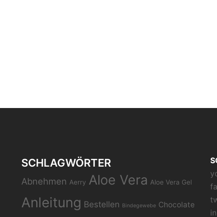
S
SCHLAGWÖRTER
y
Aloe Vera
Abnehmen
Aerry
Aloe Vera Gel
f
Anleitung
t
Bestellen
Chocolate
Bindegewebe
i