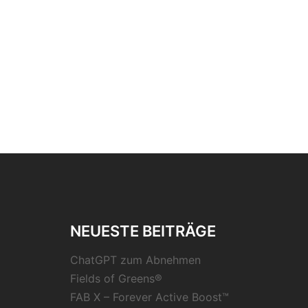
NEUESTE BEITRÄGE
ChatGPT zum Abnehmen
Fields of Greens®
FAB X – Forever Active Boost™