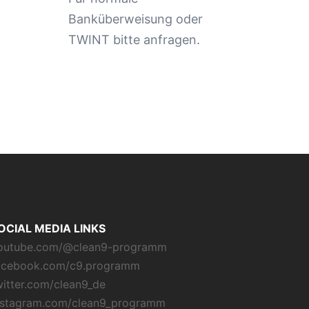
Banküberweisung oder
TWINT bitte anfragen.
OCIAL MEDIA LINKS
outube.com/@clean9-programm
acebook.com/c9.programm
witter.com/clean9_de
nstagram.com/clean9_programm