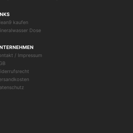
INKS
lean9 kaufen
ineralwasser Dose
NTERNEHMEN
ontakt / Impressum
GB
iderrufsrecht
ersandkosten
atenschutz