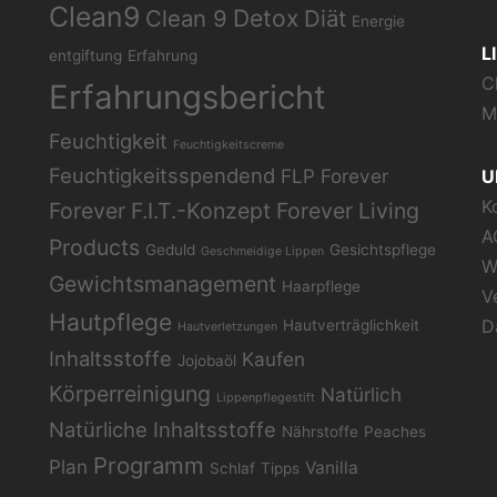
Clean9
Clean 9
Detox
Diät
Energie
L
entgiftung
Erfahrung
C
Erfahrungsbericht
M
Feuchtigkeit
Feuchtigkeitscreme
Feuchtigkeitsspendend
FLP
Forever
U
K
Forever F.I.T.-Konzept
Forever Living
A
Products
Geduld
Gesichtspflege
Geschmeidige Lippen
W
Gewichtsmanagement
Haarpflege
V
Hautpflege
D
Hautverträglichkeit
Hautverletzungen
Inhaltsstoffe
Kaufen
Jojobaöl
Körperreinigung
Natürlich
Lippenpflegestift
Natürliche Inhaltsstoffe
Nährstoffe
Peaches
Programm
Plan
Vanilla
Schlaf
Tipps