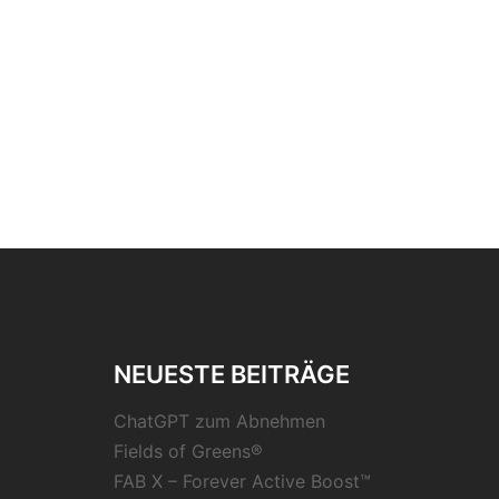
NEUESTE BEITRÄGE
ChatGPT zum Abnehmen
Fields of Greens®
FAB X – Forever Active Boost™