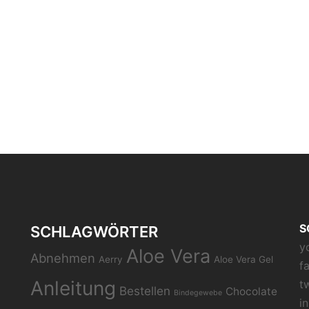
S
SCHLAGWÖRTER
y
Aloe Vera
Abnehmen
Aerry
Aloe Vera Gel
f
Anleitung
t
Bestellen
Chocolate
Bindegewebe
i