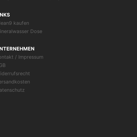
INKS
lean9 kaufen
ineralwasser Dose
NTERNEHMEN
ontakt / Impressum
GB
iderrufsrecht
ersandkosten
atenschutz