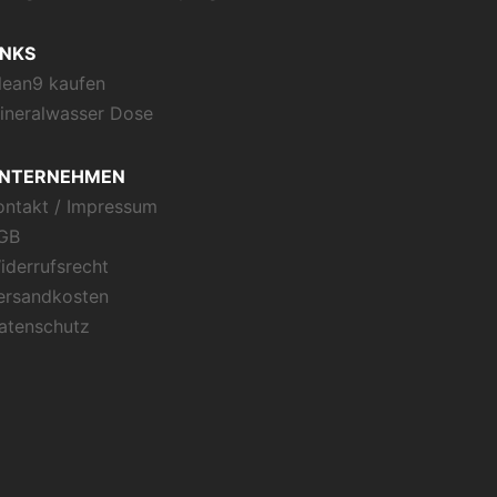
INKS
lean9 kaufen
ineralwasser Dose
NTERNEHMEN
ontakt / Impressum
GB
iderrufsrecht
ersandkosten
atenschutz