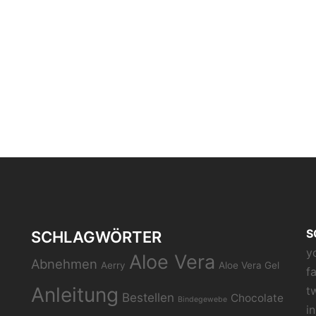
S
SCHLAGWÖRTER
y
Aloe Vera
Abnehmen
Aerry
Aloe Vera Gel
f
Anleitung
t
Bestellen
Chocolate
Bindegewebe
i