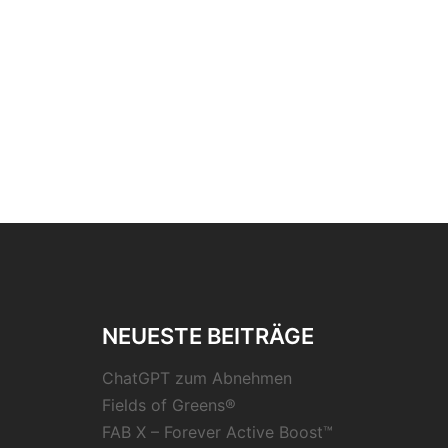
NEUESTE BEITRÄGE
ChatGPT zum Abnehmen
Fields of Greens®
FAB X – Forever Active Boost™