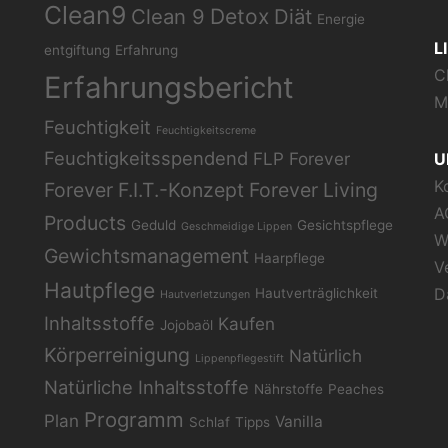
Clean9
Clean 9
Detox
Diät
Energie
L
entgiftung
Erfahrung
C
Erfahrungsbericht
M
Feuchtigkeit
Feuchtigkeitscreme
Feuchtigkeitsspendend
FLP
Forever
U
K
Forever F.I.T.-Konzept
Forever Living
A
Products
Geduld
Gesichtspflege
Geschmeidige Lippen
W
Gewichtsmanagement
Haarpflege
V
Hautpflege
D
Hautverträglichkeit
Hautverletzungen
Inhaltsstoffe
Kaufen
Jojobaöl
Körperreinigung
Natürlich
Lippenpflegestift
Natürliche Inhaltsstoffe
Nährstoffe
Peaches
Programm
Plan
Vanilla
Schlaf
Tipps