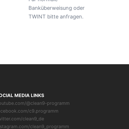
Banküberweisung oder
TWINT bitte anfragen.
OCIAL MEDIA LINKS
outube.com/@clean9-programm
acebook.com/c9.programm
witter.com/clean9_de
nstagram.com/clean9_programm