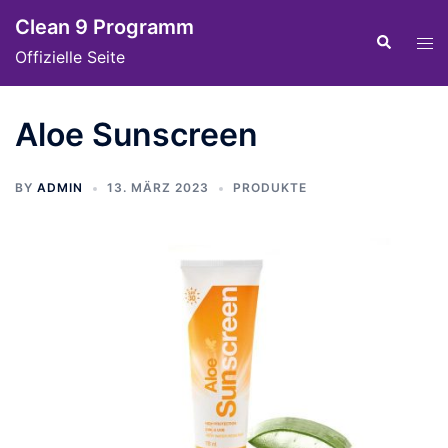
Skip
Clean 9 Programm
to
Tog
Search
Offizielle Seite
content
men
Aloe Sunscreen
BY
ADMIN
13. MÄRZ 2023
PRODUKTE