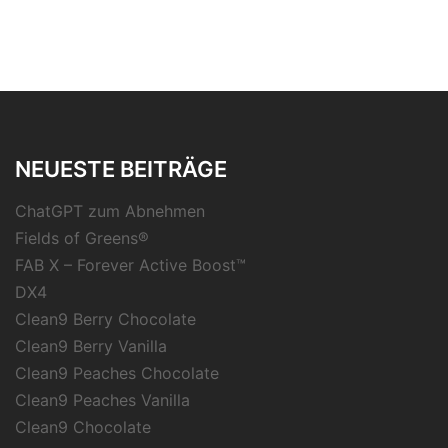
NEUESTE BEITRÄGE
ChatGPT zum Abnehmen
Fields of Greens®
FAB X – Forever Active Boost™
DX4
Clean9 Berry Chocolate
Clean9 Berry Vanilla
Clean9 Peaches Chocolate
Clean9 Peaches Vanilla
Clean9 Chocolate