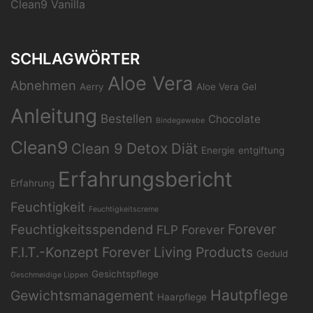
Clean9 Vanilla
SCHLAGWÖRTER
Aloe Vera
Abnehmen
Aerry
Aloe Vera Gel
Anleitung
Bestellen
Chocolate
Bindegewebe
Clean9
Clean 9
Detox
Diät
Energie
entgiftung
Erfahrungsbericht
Erfahrung
Feuchtigkeit
Feuchtigkeitscreme
Forever
Feuchtigkeitsspendend
FLP
Forever
F.I.T.-Konzept
Forever Living Products
Geduld
Gesichtspflege
Geschmeidige Lippen
Hautpflege
Gewichtsmanagement
Haarpflege