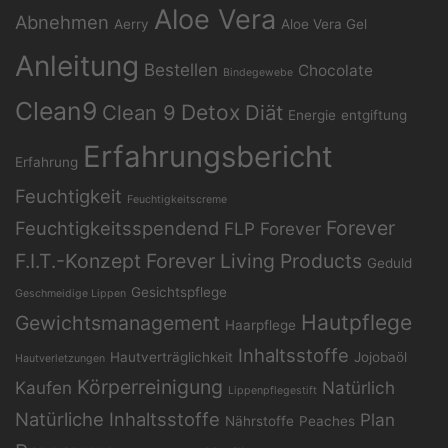
Aloe Vera
Abnehmen
Aerry
Aloe Vera Gel
Anleitung
Bestellen
Chocolate
Bindegewebe
Clean9
Clean 9
Detox
Diät
Energie
entgiftung
Erfahrungsbericht
Erfahrung
Feuchtigkeit
Feuchtigkeitscreme
Forever
Feuchtigkeitsspendend
FLP
Forever
F.I.T.-Konzept
Forever Living Products
Geduld
Gesichtspflege
Geschmeidige Lippen
Hautpflege
Gewichtsmanagement
Haarpflege
Inhaltsstoffe
Hautverträglichkeit
Jojobaöl
Hautverletzungen
Körperreinigung
Kaufen
Natürlich
Lippenpflegestift
Natürliche Inhaltsstoffe
Plan
Nährstoffe
Peaches