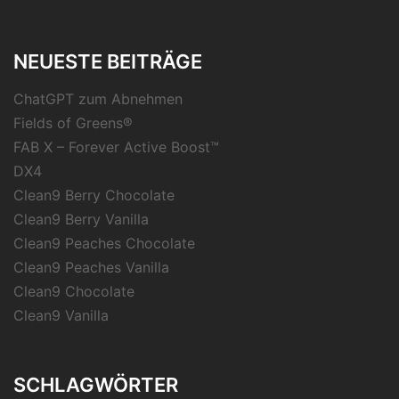
NEUESTE BEITRÄGE
ChatGPT zum Abnehmen
Fields of Greens®
FAB X – Forever Active Boost™
DX4
Clean9 Berry Chocolate
Clean9 Berry Vanilla
Clean9 Peaches Chocolate
Clean9 Peaches Vanilla
Clean9 Chocolate
Clean9 Vanilla
SCHLAGWÖRTER