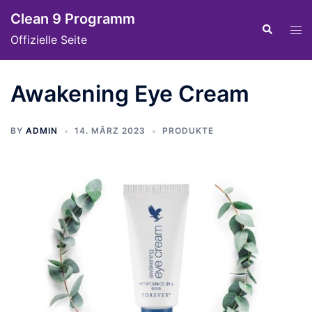
Skip
Clean 9 Programm
to
Tog
Search
Offizielle Seite
content
men
Awakening Eye Cream
BY
ADMIN
14. MÄRZ 2023
PRODUKTE