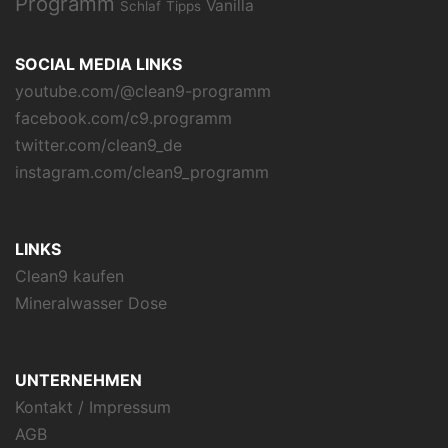
Programm
Vanilla
Schlaf
Tipps
SOCIAL MEDIA LINKS
youtube.com/@clean9-programm
facebook.com/c9.programm
twitter.com/clean9_de
instagram.com/clean9_programm
LINKS
Clean9 kaufen
Mineralwasser Dose
UNTERNEHMEN
Kontakt / Impressum
AGB