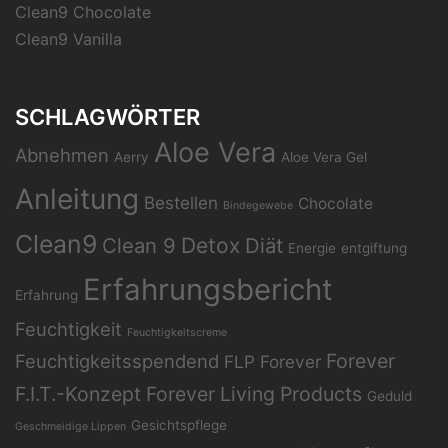
Clean9 Chocolate
Clean9 Vanilla
SCHLAGWÖRTER
Aloe Vera
Abnehmen
Aerry
Aloe Vera Gel
Anleitung
Bestellen
Chocolate
Bindegewebe
Clean9
Clean 9
Detox
Diät
Energie
entgiftung
Erfahrungsbericht
Erfahrung
Feuchtigkeit
Feuchtigkeitscreme
Forever
Feuchtigkeitsspendend
FLP
Forever
F.I.T.-Konzept
Forever Living Products
Geduld
Gesichtspflege
Geschmeidige Lippen