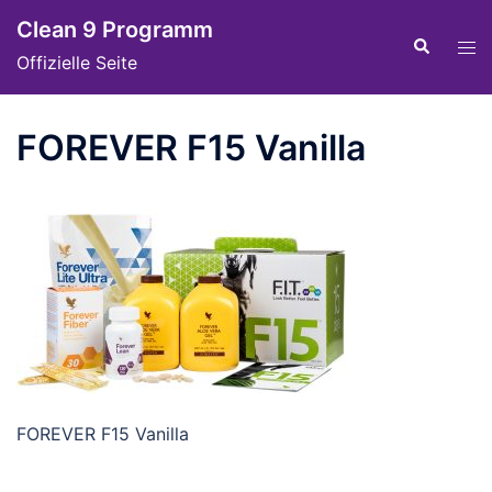
Skip
Clean 9 Programm
to
Tog
Search
Offizielle Seite
content
men
FOREVER F15 Vanilla
FOREVER F15 Vanilla