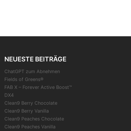
NEUESTE BEITRÄGE
ChatGPT zum Abnehmen
Fields of Greens®
FAB X – Forever Active Boost™
DX4
Clean9 Berry Chocolate
Clean9 Berry Vanilla
Clean9 Peaches Chocolate
Clean9 Peaches Vanilla